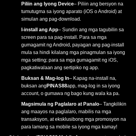
Piliin ang Iyong Device
– Piliin ang bersyon na
tumutugma sa iyong aparato (iOS o Android) at
simulan ang pag-download.
I-install ang App
– Sundin ang mga tagubilin sa
screen para sa pag-install. Para sa mga
gumagamit ng Android, payagan ang pag-install
mula sa hindi kilalang mga pinagmulan sa iyong
mga setting; para sa mga gumagamit ng iOS,
pagkatiwalaan ang sertipiko ng app.
Buksan & Mag-log In
– Kapag na-install na,
buksan ang
PINAS88
app, mag-log in sa iyong
account, o gumawa ng bago kung wala ka pa.
Magsimula ng Paglalaro at Panalo
– Tangkilikin
ang maayos na paglalaro, mabilis na mga
transaksyon, at eksklusibong mga promosyon na
para lamang sa mobile sa iyong mga kamay!