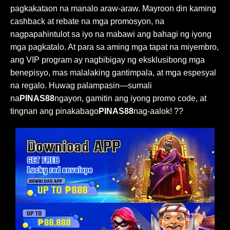
pagkakataon na manalo araw-araw. Mayroon din kaming
cashback at rebate na mga promosyon, na
nagpapahintulot sa iyo na mabawi ang bahagi ng iyong
mga pagkatalo. At para sa aming mga tapat na miyembro,
ang VIP program ay nagbibigay ng eksklusibong mga
benepisyo, mas malalaking gantimpala, at mga espesyal
na regalo. Huwag palampasin—sumali
na
PINAS88
ngayon, gamitin ang iyong promo code, at
tingnan ang pinakabago
PINAS88
nag-aalok! ??