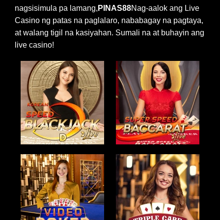
nagsisimula pa lamang,
PINAS88
Nag-aalok ang Live
Casino ng patas na paglalaro, nababagay na pagtaya,
at walang tigil na kasiyahan. Sumali na at buhayin ang
live casino!