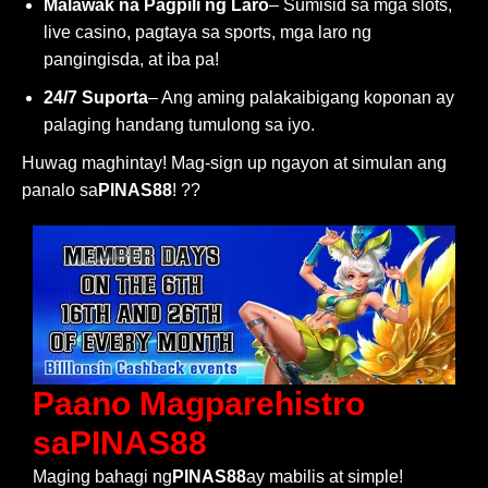
Malawak na Pagpili ng Laro
– Sumisid sa mga slots,
live casino, pagtaya sa sports, mga laro ng
pangingisda, at iba pa!
24/7 Suporta
– Ang aming palakaibigang koponan ay
palaging handang tumulong sa iyo.
Huwag maghintay! Mag-sign up ngayon at simulan ang
panalo sa
PINAS88
! ??
Paano Magparehistro
sa
PINAS88
Maging bahagi ng
PINAS88
ay mabilis at simple!