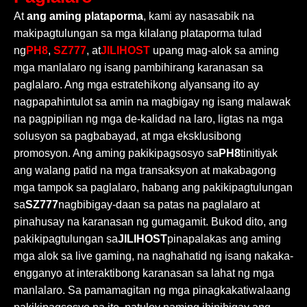
At
ang aming plataporma
, kami ay nasasabik na
makipagtulungan sa mga kilalang plataporma tulad
ng
PH8
,
SZ777
, at
JILIHOST
upang mag-alok sa aming
mga manlalaro ng isang pambihirang karanasan sa
paglalaro. Ang mga estratehikong alyansang ito ay
nagpapahintulot sa amin na magbigay ng isang malawak
na pagpipilian ng mga de-kalidad na laro, ligtas na mga
solusyon sa pagbabayad, at mga eksklusibong
promosyon. Ang aming pakikipagsosyo sa
PH8
tinitiyak
ang walang patid na mga transaksyon at makabagong
mga tampok sa paglalaro, habang ang pakikipagtulungan
sa
SZ777
nagbibigay-daan sa patas na paglalaro at
pinahusay na karanasan ng gumagamit. Bukod dito, ang
pakikipagtulungan sa
JILIHOST
pinapalakas ang aming
mga alok sa live gaming, na naghahatid ng isang nakaka-
engganyo at interaktibong karanasan sa lahat ng mga
manlalaro. Sa pamamagitan ng mga pinagkakatiwalaang