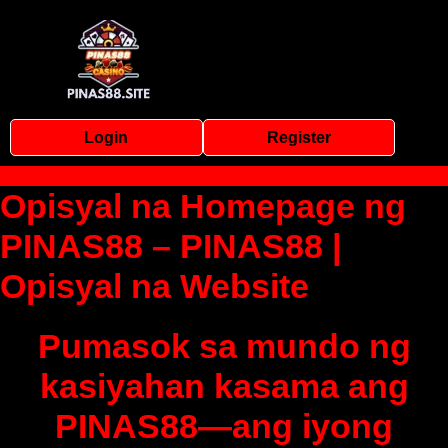
Login
Register
Opisyal na Homepage ng
PINAS88 – PINAS88 |
Opisyal na Website
Pumasok sa mundo ng
kasiyahan kasama ang
PINAS88—ang iyong