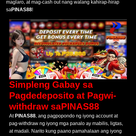
maglaro, at mag-cash out nang walang kahirap-hirap
sa
PINAS88
!
Simpleng Gabay sa
Pagdedeposito at Pagwi-
withdraw sa
PINAS88
At
PINAS88
, ang pagpopondo ng iyong account at
pag-withdraw ng iyong mga panalo ay mabilis, ligtas,
at madali. Narito kung paano pamahalaan ang iyong