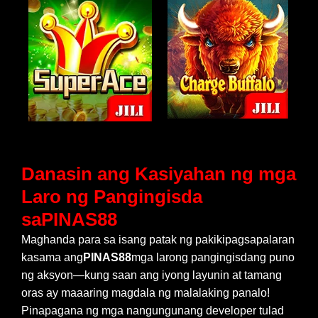
Danasin ang Kasiyahan ng mga
Laro ng Pangingisda
sa
PINAS88
Maghanda para sa isang patak ng pakikipagsapalaran
kasama ang
PINAS88
mga larong pangingisdang puno
ng aksyon—kung saan ang iyong layunin at tamang
oras ay maaaring magdala ng malalaking panalo!
Pinapagana ng mga nangungunang developer tulad